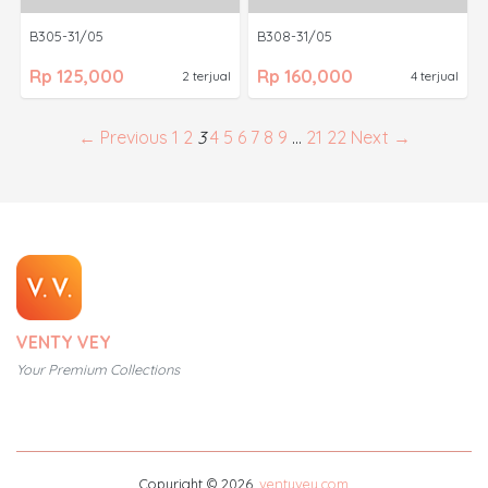
B305-31/05
B308-31/05
Rp 125,000
Rp 160,000
2 terjual
4 terjual
← Previous
1
2
3
4
5
6
7
8
9
…
21
22
Next →
VENTY VEY
Your Premium Collections
Copyright © 2026,
ventyvey.com