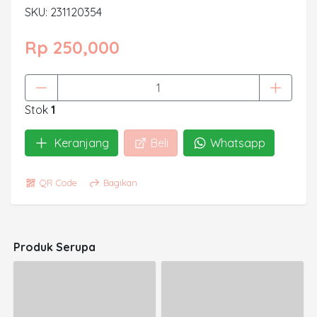
SKU: 231120354
Rp 250,000
Stok
1
Keranjang
Beli
Whatsapp
QR Code
Bagikan
Produk Serupa