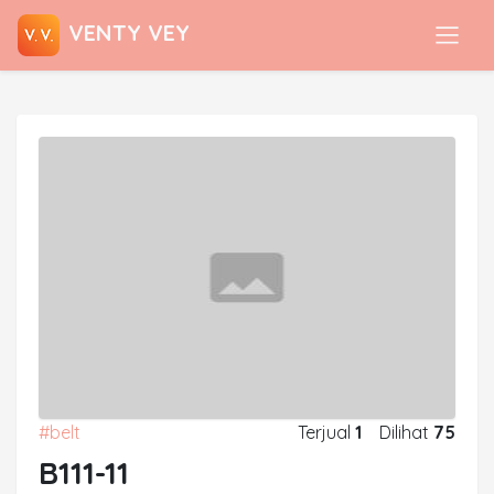
VENTY VEY
#belt
Terjual
1
Dilihat
75
B111-11